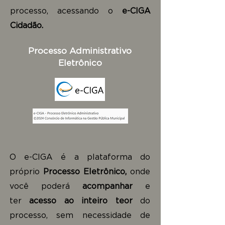
processo, acessando o
e-CIGA
Cidadão.
Processo Administrativo
Eletrônico
O e-CIGA é a plataforma do
próprio
Processo Eletrônico,
onde
você poderá
acompanhar
e
ter
acesso ao inteiro teor
do
processo, sem necessidade de