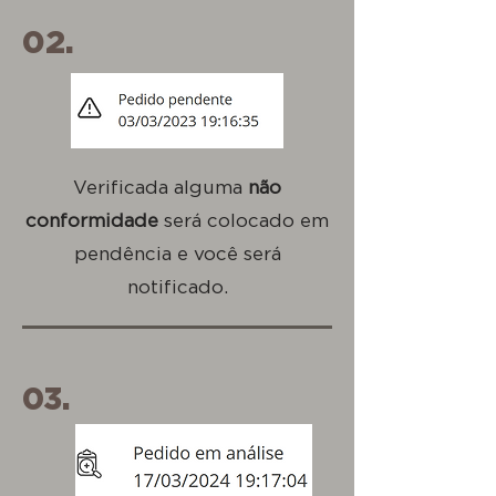
02.
Verificada alguma
não
conformidade
será colocado em
pendência e você será
notificado.
03.