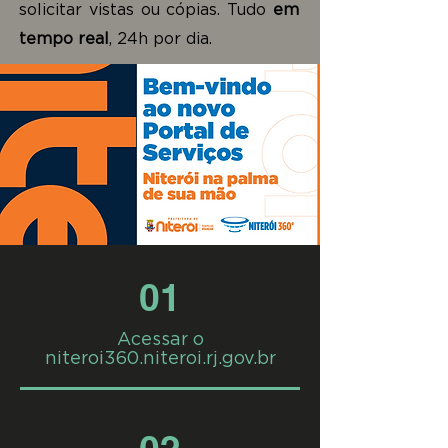
solicitar vistas ou cópias. Tudo
em
tempo real
, 24h por dia.
01
Acessar o
niteroi360.niteroi.rj.gov.br