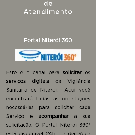
de
Atendimento
Portal Niterói 360
Este é o canal para
solicitar
os
serviços digitais
da Vigilância
Sanitária de Niterói. Aqui você
encontrará todas as orientações
necessárias para solicitar cada
Serviço e
acompanhar
a sua
solicitação. O
Portal Niterói 360º
está disponível 24h por dia. Você