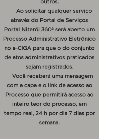
outros.
Ao solicitar qualquer serviço
através do Portal de Serviços
Portal Niterói 360º
será aberto um
Processo Administrativo Eletrônico
no e-CIGA para que o do conjunto
de atos administrativos praticados
sejam registrados.
Você receberá uma mensagem
com a capa e o link de acesso ao
Processo que permitirá acesso ao
inteiro teor do processo, em
tempo real, 24 h por dia 7 dias por
semana.