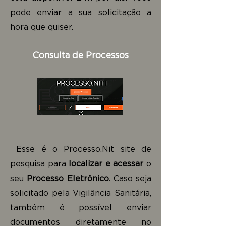
pode enviar a sua solicitação a
hora que quiser.
Consulta de Processos
Esse é o Processo.Nit site de
pesquisa para
localizar e acessar
o
seu
Processo Eletrônico
. Caso seja
solicitado pela Vigilância Sanitária,
também é possível enviar
documentos diretamente no