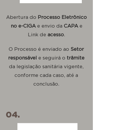
Abertura do
Processo Eletrônico
no e-CIGA
e envio da
CAPA
e
Link de
acesso
.
O Processo é enviado ao
Setor
responsável
e seguirá o
trâmite
da legislação sanitária vigente,
conforme cada caso, até a
conclusão.
04.