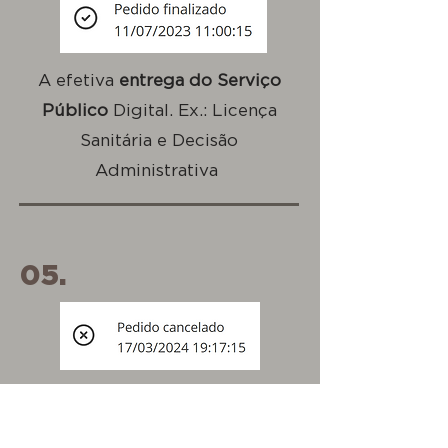
A efetiva
entrega do Serviço
Público
Digital. Ex.: Licença
Sanitária e Decisão
Administrativa
05.
A pedido
ou
quando