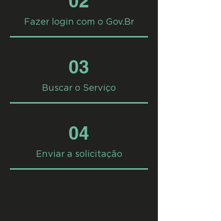
02
Fazer login com o Gov.Br
03
Buscar o Serviço
04
Enviar a solicitação