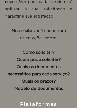
necessária
para cada serviço irá
agilizar a sua solicitação e
garantir a sua satisfação.
Nesse site
você encontrará
orientações sobre:
Como solicitar?
Quem pode solicitar?
Quais os documentos
necessários para cada serviço?
Quais os prazos?
Modelo de documentos
Plataformas