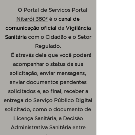
O Portal de Serviços
Portal
Niterói 360º
é o
canal de
comunicação oficial
da
Vigilância
Sanitária
com o Cidadão e o Setor
Regulado.
É através dele que você poderá
acompanhar o status da sua
solicitação, enviar mensagens,
enviar documentos pendentes
solicitados e, ao final, receber a
entrega do Serviço Público Digital
solicitado, como o documento de
Licença Sanitária, a Decisão
Administrativa Sanitária entre