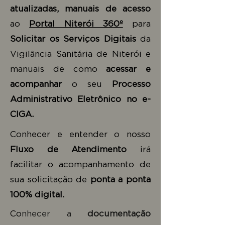
atualizadas,
manuais de acesso
ao
Portal Niterói 360º
para
Solicitar os Serviços Digitais
da
Vigilância Sanitária de Niterói e
manuais de como
acessar e
acompanhar
o seu
Processo
Administrativo Eletrônico no e-
CIGA.
Conhecer e entender o nosso
Fluxo de Atendimento
irá
facilitar o acompanhamento de
sua solicitação de
ponta a ponta
100% digital.
Co
nhecer a
documentação